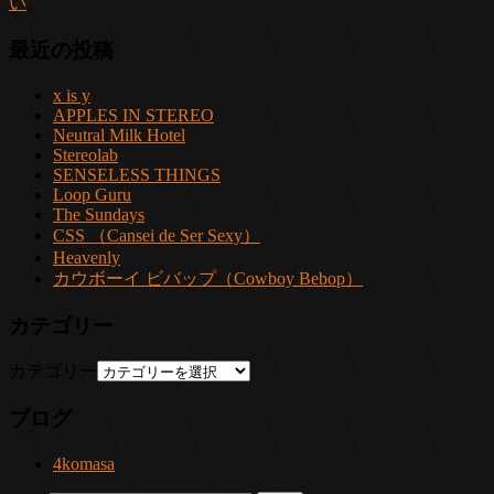
い
。
最近の投稿
x is y
APPLES IN STEREO
Neutral Milk Hotel
Stereolab
SENSELESS THINGS
Loop Guru
The Sundays
CSS （Cansei de Ser Sexy）
Heavenly
カウボーイ ビバップ（Cowboy Bebop）
カテゴリー
カテゴリー
ブログ
4komasa