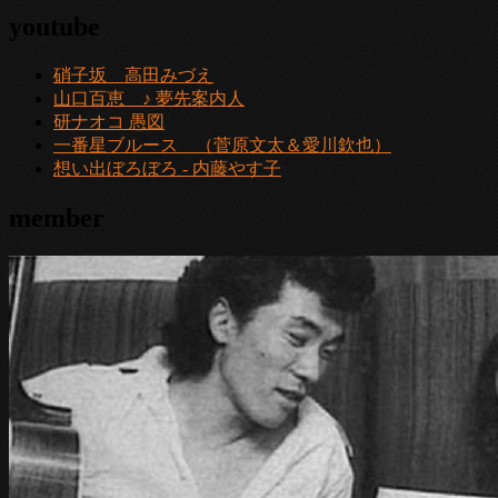
youtube
硝子坂 高田みづえ
山口百恵 ♪ 夢先案内人
研ナオコ 愚図
一番星ブルース （菅原文太＆愛川欽也）
想い出ぼろぼろ - 内藤やす子
member