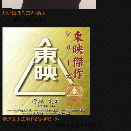
想い出ぼろぼろ/弟よ
想い出ぼろぼろ
菅原文太主演作品(4)特別盤
一番星ブルース （菅原文太＆愛川欽也）