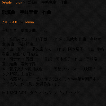
69side
>
blog
> 歌謡曲 宇崎竜童 作曲
歌謡曲 宇崎竜童 作曲
2013.04.01
by
admin
宇崎竜童 提供楽曲、一部
１ 高田みづえ 硝子坂 （作詞：島武実 作曲：宇崎竜
童 編曲：馬飼野康二）
２ 山口百恵 夢先案内人 （作詞: 阿木燿子、作曲: 宇崎
竜童、編曲: 萩田光雄）
３ 研ナオコ 愚図 作詞：阿木燿子、作曲：宇崎竜
童 編曲：竜崎孝路
４ 菅原文太&愛川欽也 一番星ブルース （映画『トラ
ック野郎』主題歌）
５ 内藤やすこ 想い出ぼろぼろ（1976年第18回日本レコ
ード大賞「作曲賞」受賞作品）[1]
日本盤CLASH、ダウンタウン ブギウギバンド