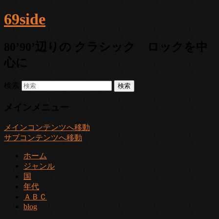
69side
80’90’辺りの クラシック ロックを中
心に
検索
メインメニュー
メインコンテンツへ移動
サブコンテンツへ移動
ホーム
ジャンル
国
年代
ＡＢＣ
blog