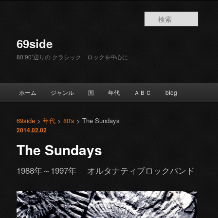
検
索
69side
80’90’辺りの クラシック ロックを中心に
メインメニュー
ホーム
ジャンル
国
年代
ＡＢＣ
blog
メインコンテンツへ移動
サブコンテンツへ移動
69side
>
年代
>
80's
> The Sundays
2014.02.02
The Sundays
1988年～1997年 オルタナティブロックバンド